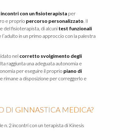
incontri con un fisioterapista
per
ero e proprio
percorso personalizzato
. Il
el fisioterapista, di alcuni
test funzionali
e l’adulto in un primo approccio con la palestra
idato nel
corretto svolgimento degli
 volta raggiunta una adeguata autonomia e
tonomia per eseguire il proprio
piano di
he rimane a disposizione per correggerlo e
IO DI GINNASTICA MEDICA?
 n. 2 incontri con un terapista di Kinesis