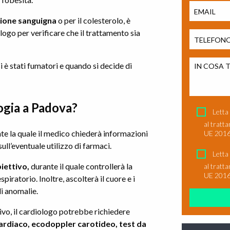
sione sanguigna
o per il colesterolo, è
ogo per verificare che il trattamento sia
i è stati fumatori e quando si decide di
logia a Padova?
Si prega di l
Letta
al tratt
te la quale il medico chiederà informazioni
UE 2016
 sull’eventuale utilizzo di farmaci.
Letta
iettivo,
durante il quale controllerà la
al tratt
UE 2016
piratorio. Inoltre, ascolterà il cuore e i
i anomalie.
tivo, il cardiologo potrebbe richiedere
rdiaco, ecodoppler carotideo, test da