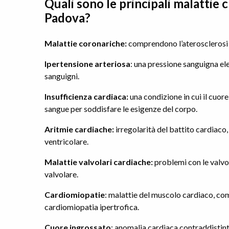
Quali sono le principali malattie c
Padova?
Malattie coronariche:
comprendono l’aterosclerosi c
Ipertensione arteriosa
: una pressione sanguigna ele
sanguigni.
Insufficienza cardiaca:
una condizione in cui il cuo
sangue per soddisfare le esigenze del corpo.
Aritmie cardiache:
irregolarità del battito cardiaco, 
ventricolare.
Malattie valvolari cardiache:
problemi con le valvol
valvolare.
Cardiomiopatie
: malattie del muscolo cardiaco, com
cardiomiopatia ipertrofica.
Cuore ingrossato
: anomalia cardiaca contraddistin