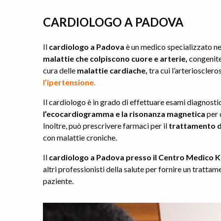
CARDIOLOGO A PADOVA
Il
cardiologo a Padova
è un medico specializzato nel
malattie che colpiscono cuore e arterie,
congenite
cura delle
malattie cardiache,
tra cui l’arterioscleros
l’ipertensione.
Il cardiologo è in grado di effettuare esami diagnostic
l’ecocardiogramma e la risonanza magnetica
per 
Inoltre, può prescrivere farmaci per il
trattamento d
con malattie croniche.
Il
cardiologo a Padova presso il Centro Medico K
altri professionisti della salute per fornire un tratt
paziente.