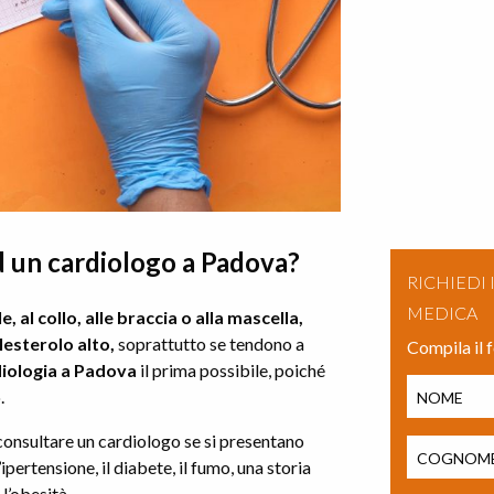
d un cardiologo a Padova?
RICHIEDI
MEDICA
, al collo, alle braccia o alla mascella,
olesterolo alto,
soprattutto se tendono a
Compila il 
iologia a Padova
il prima possibile, poiché
.
consultare un cardiologo se si presentano
’ipertensione, il diabete, il fumo, una storia
l’obesità.