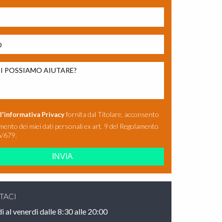
asciare vuoto questo campo.
fornita dal Titolare, acconsento
l'informativa Privacy
amento dei miei dati personali ex art. 9 del Regolamento
/679.
TACI
i al venerdi dalle 8:30 alle 20:00