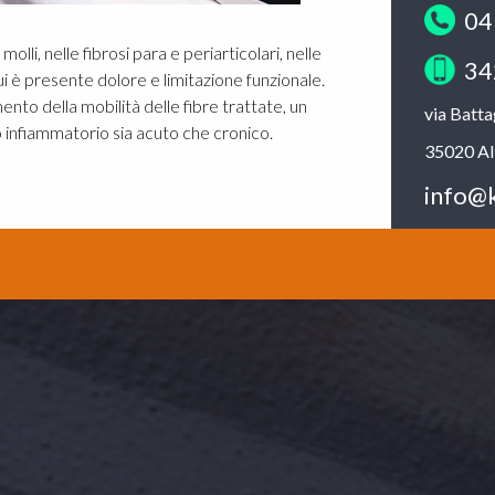
04
molli, nelle fibrosi para e periarticolari, nelle
34
 è presente dolore e limitazione funzionale.
to della mobilità delle fibre trattate, un
via Batt
o infiammatorio sia acuto che cronico.
35020 Al
info@k