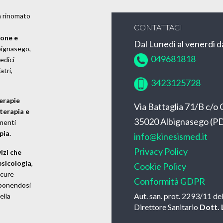
n rinomato
CONTATTACI
ione e
Dal Lunedi al venerdi da
bignasego,
049681818
medici
atri,
3423125728
erapie
Via Battaglia 71/B c/
terapia e
35020 Albignasego (P
amenti
pia.
info@kinesismed.it
Privacy Policy
izi che
psicologia
,
Cookie Policy
 cure
Conformità GDPR
 ponendosi
Aut. san. prot. 2293/11 d
ella
Direttore Sanitario
Dott. 