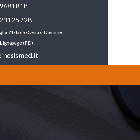
9681818
23125728
aglia 71/B c/o Centro Diemme
bignasego (PD)
inesismed.it