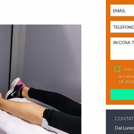
Si prega di l
Letta
al tratt
UE 2016
CONTAT
Dal Luned