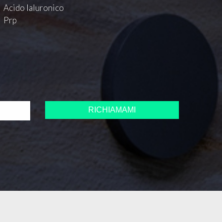
Acido Ialuronico
Prp
Si prega di lasciare vuoto questo campo.