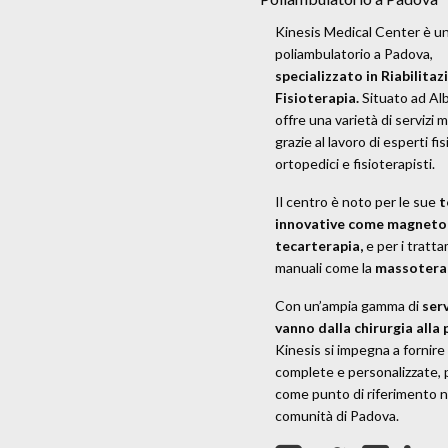
Kinesis Medical Center è u
poliambulatorio a Padova,
specializzato in Riabilitaz
Fisioterapia.
Situato ad Al
offre una varietà di servizi 
grazie al lavoro di esperti fisi
ortopedici e fisioterapisti.
Il centro è noto per le sue
t
innovative come magneto
tecarterapia,
e per i tratt
manuali come la
massotera
Con un’ampia gamma di
serv
vanno dalla chirurgia alla 
Kinesis si impegna a fornire
complete e personalizzate,
come punto di riferimento n
comunità di Padova.