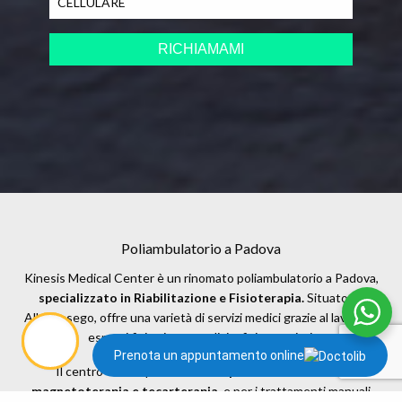
Si prega di lasciare vuoto questo campo.
Poliambulatorio a Padova
Kinesis Medical Center è un rinomato poliambulatorio a Padova,
specializzato in Riabilitazione e Fisioterapia.
Situato ad
Albignasego, offre una varietà di servizi medici grazie al lavoro di
esperti fisiatri, ortopedici e fisioterapisti.
Prenota un appuntamento online
Il centro è noto per le sue
terapie innovative come
magnetoterapia e tecarterapia,
e per i trattamenti manuali