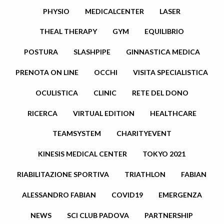
PHYSIO
MEDICALCENTER
LASER
THEAL THERAPY
GYM
EQUILIBRIO
POSTURA
SLASHPIPE
GINNASTICA MEDICA
PRENOTA ON LINE
OCCHI
VISITA SPECIALISTICA
OCULISTICA
CLINIC
RETE DEL DONO
RICERCA
VIRTUAL EDITION
HEALTHCARE
TEAMSYSTEM
CHARITYEVENT
KINESIS MEDICAL CENTER
TOKYO 2021
RIABILITAZIONE SPORTIVA
TRIATHLON
FABIAN
ALESSANDRO FABIAN
COVID19
EMERGENZA
NEWS
SCI CLUB PADOVA
PARTNERSHIP