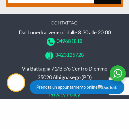
CONTATTACI
Dal Lunedi al venerdi dalle 8:30 alle 20:00
049681818
3423125728
Via Battaglia 71/B c/o Centro Diemme
35020 Albignasego (PD)
info@kinesismed.it
Prenota un appuntamento online
Privacy Policy
Cookie Policy
Conformità GDPR
Aut. san. prot. 2293/11 del 05/05/11 Unione
Comuni Pratriarcati