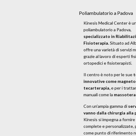
Poliambulatorio a Padova
Kinesis Medical Center è u
poliambulatorio a Padova,
specializzato in Riabilitaz
Fisioterapia.
Situato ad Al
offre una varietà di servizi 
grazie al lavoro di esperti fisi
ortopedici e fisioterapisti.
Il centro è noto per le sue
t
innovative come magneto
tecarterapia,
e per i tratt
manuali come la
massotera
Con un’ampia gamma di
serv
vanno dalla chirurgia alla 
Kinesis si impegna a fornire
complete e personalizzate,
come punto di riferimento n