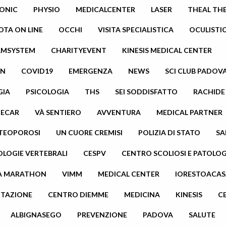
ONIC
PHYSIO
MEDICALCENTER
LASER
THEAL TH
OTA ON LINE
OCCHI
VISITA SPECIALISTICA
OCULISTI
AMSYSTEM
CHARITYEVENT
KINESIS MEDICAL CENTER
AN
COVID19
EMERGENZA
NEWS
SCI CLUB PADOV
GIA
PSICOLOGIA
THS
SEI SODDISFATTO
RACHIDE
TECAR
VÀ SENTIERO
AVVENTURA
MEDICAL PARTNER
TEOPOROSI
UN CUORE CREMISI
POLIZIA DI STATO
SA
OLOGIE VERTEBRALI
CESPV
CENTRO SCOLIOSI E PATOLOG
A MARATHON
VIMM
MEDICAL CENTER
IORESTOACAS
LITAZIONE
CENTRO DIEMME
MEDICINA
KINESIS
C
ALBIGNASEGO
PREVENZIONE
PADOVA
SALUTE