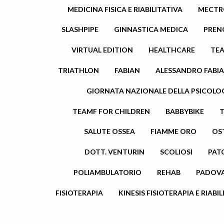
MEDICINA FISICA E RIABILITATIVA
MECTR
SLASHPIPE
GINNASTICA MEDICA
PREN
VIRTUAL EDITION
HEALTHCARE
TE
TRIATHLON
FABIAN
ALESSANDRO FABI
GIORNATA NAZIONALE DELLA PSICOLO
TEAMF FOR CHILDREN
BABBYBIKE
SALUTE OSSEA
FIAMME ORO
OS
DOTT. VENTURIN
SCOLIOSI
PAT
POLIAMBULATORIO
REHAB
PADOV
FISIOTERAPIA
KINESIS FISIOTERAPIA E RIABI