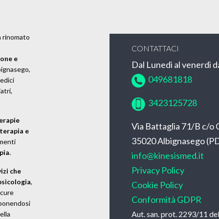
n rinomato
CONTATTACI
ione e
Dal Lunedi al venerdi da
bignasego,
049681818
medici
atri,
3423125728
erapie
Via Battaglia 71/B c/
terapia e
35020 Albignasego (P
amenti
pia.
info@kinesismed.it
Privacy Policy
izi che
psicologia
,
Cookie Policy
 cure
Conformità GDPR
 ponendosi
Aut. san. prot. 2293/11 d
ella