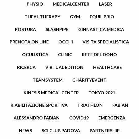
PHYSIO
MEDICALCENTER
LASER
THEAL THERAPY
GYM
EQUILIBRIO
POSTURA
SLASHPIPE
GINNASTICA MEDICA
PRENOTA ON LINE
OCCHI
VISITA SPECIALISTICA
OCULISTICA
CLINIC
RETE DEL DONO
RICERCA
VIRTUAL EDITION
HEALTHCARE
TEAMSYSTEM
CHARITYEVENT
KINESIS MEDICAL CENTER
TOKYO 2021
RIABILITAZIONE SPORTIVA
TRIATHLON
FABIAN
ALESSANDRO FABIAN
COVID19
EMERGENZA
NEWS
SCI CLUB PADOVA
PARTNERSHIP