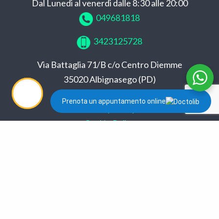
Dal Lunedi al venerdi dalle 8:30 alle 20:00
049681818
3423125728
Via Battaglia 71/B c/o Centro Diemme
35020 Albignasego (PD)
info@kinesismed.it
Prenota un appuntamento online
Privacy Policy
Cookie Policy
Conformità GDPR
Aut. san. prot. 2293/11 del 05/05/11 Unione
Comuni Pratriarcati
Direttore Sanitario
Dott. Luigi Corti.
© 2026 | Kinesis S.r.l. | Powered by Kairos srl -
Sustainable Innovation