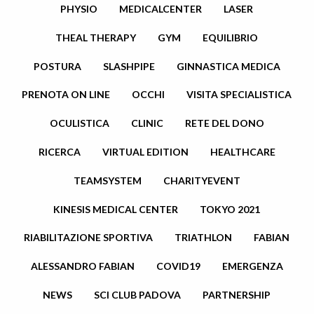
PHYSIO
MEDICALCENTER
LASER
THEAL THERAPY
GYM
EQUILIBRIO
POSTURA
SLASHPIPE
GINNASTICA MEDICA
PRENOTA ON LINE
OCCHI
VISITA SPECIALISTICA
OCULISTICA
CLINIC
RETE DEL DONO
RICERCA
VIRTUAL EDITION
HEALTHCARE
TEAMSYSTEM
CHARITYEVENT
KINESIS MEDICAL CENTER
TOKYO 2021
RIABILITAZIONE SPORTIVA
TRIATHLON
FABIAN
ALESSANDRO FABIAN
COVID19
EMERGENZA
NEWS
SCI CLUB PADOVA
PARTNERSHIP