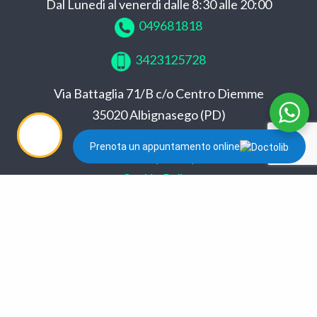
Dal Lunedi al venerdi dalle 8:30 alle 20:00
049681818
3423125728
Via Battaglia 71/B c/o Centro Diemme
35020 Albignasego (PD)
info@kinesismed.it
Prenota un appuntamento online
Privacy Policy
Cookie Policy
Conformità GDPR
Aut. san. prot. 2293/11 del 05/05/11 Unione
Comuni Pratriarcati
Direttore Sanitario
Dott. Luigi Corti.
© 2026 | Kinesis S.r.l. | Powered by Kairos srl -
Sustainable Innovation